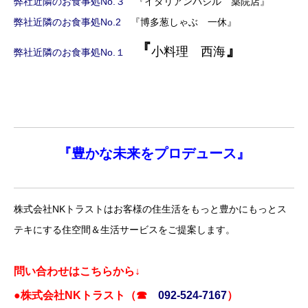
弊社近隣のお食事処No.３
『イタリアンバジル 薬院店』
弊社近隣のお食事処No.2
『博多葱しゃぶ 一休』
『
』
小料理 西海
弊社近隣のお食事処No.１
『
豊かな未来を
プロデュース』
株式会社NKトラストはお客様の住生活をもっと豊かにもっとス
テキにする住空間＆生活サービスをご提案します。
問い合わせはこちらから↓
●株式会社NKトラスト（☎
092-524-7167
）