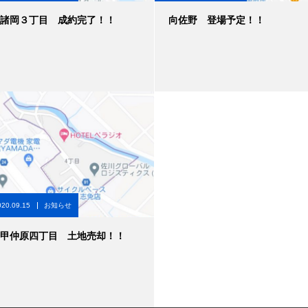
諸岡３丁目 成約完了！！
向佐野 登場予定！！
020.09.15
お知らせ
甲仲原四丁目 土地売却！！