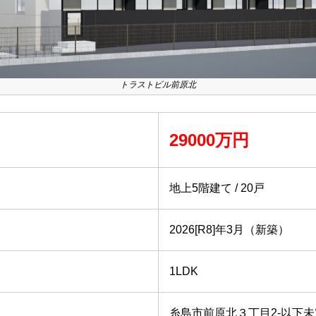
トラストビル前原北
29000万円
地上5階建て / 20戸
2026[R8]年3月（新築）
1LDK
糸島市前原北３丁目2-以下未定 