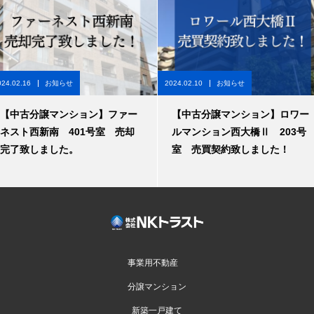
024.02.16
お知らせ
2024.02.10
お知らせ
【中古分譲マンション】ファー
【中古分譲マンション】ロワー
ネスト西新南 401号室 売却
ルマンション西大橋Ⅱ 203号
完了致しました。
室 売買契約致しました！
事業用不動産
分譲マンション
新築一戸建て