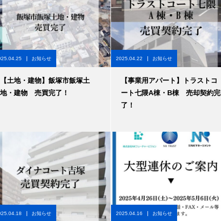
025.04.25
お知らせ
2025.04.22
お知らせ
【土地・建物】飯塚市飯塚土
【事業用アパート】トラストコ
地・建物 売買完了！
ート七隈A棟・B棟 売却契約完
了！
025.04.18
お知らせ
2025.04.16
お知らせ