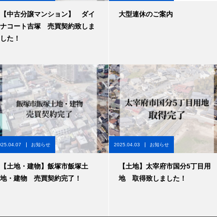
【中古分譲マンション】 ダイ
大型連休のご案内
ナコート吉塚 売買契約致しま
した！
025.04.07
お知らせ
2025.04.03
お知らせ
【土地・建物】飯塚市飯塚土
【土地】太宰府市国分5丁目用
地・建物 売買契約完了！
地 取得致しました！