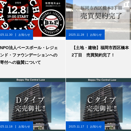
025.11.30
お知らせ
2025.11.28
お知らせ
NPO法人ベースボール・レジェ
【土地・建物】福岡市西区橋本
ンド・ファウンデーションへの
2丁目 売買契約完了！
寄付への協賛について
025.11.18
お知らせ
2025.11.17
お知らせ