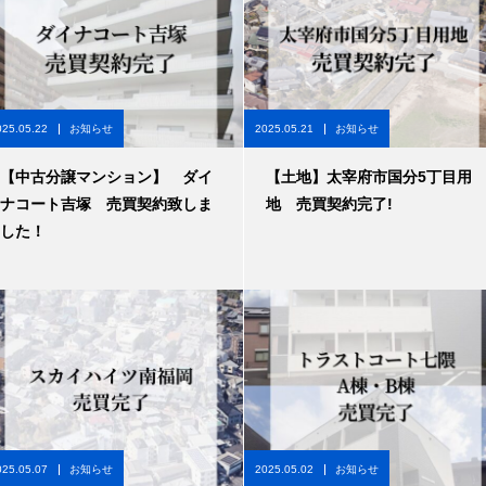
025.05.22
お知らせ
2025.05.21
お知らせ
【中古分譲マンション】 ダイ
【土地】太宰府市国分5丁目用
ナコート吉塚 売買契約致しま
地 売買契約完了!
した！
025.05.07
お知らせ
2025.05.02
お知らせ