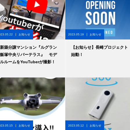
023.05.22
お知らせ
2023.05.19
お知らせ
新築分譲マンション『ルグラン
【お知らせ】長崎プロジェクト
飯塚中央リバーテラス』 モデ
始動！
ルルームをYouTuberが撮影！
023.05.15
お知らせ
2023.05.12
お知らせ