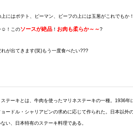
の上にはポテト、ピーマン、ビーフの上には玉葱がこれでもか
ソースが絶品
お肉も柔らか～～
ン☺！この
！
?
れが出てきます(笑)もう一度食べたい???
ステーキとは、牛肉を使ったマリネステーキの一種。1936年
フョードル・シャリアピンの求めに応じて作られた。日本以外
いない、日本特有のステーキ料理である。