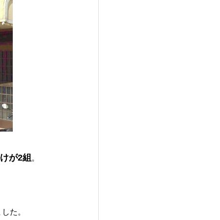
けが2組
。
ました。