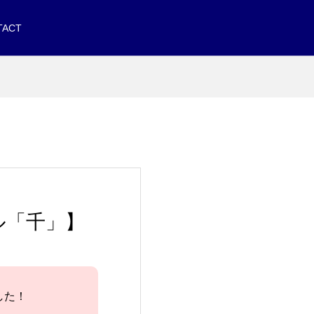
TACT
ル「千」】
した！