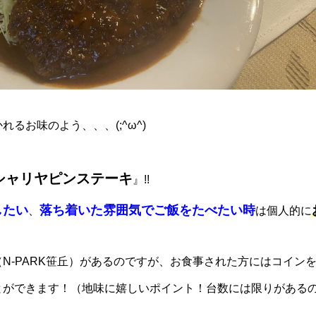
るお味のよう、、、(;^ω^)
シャリヤピンステーキ
』!!
したい
落ち着いた雰囲気でご飯をたべたい時
、
は個人的に
N-PARK笹丘）があるのですが、お食事された方にはコイン
とができます！（地味に嬉しいポイント！台数には限りがある