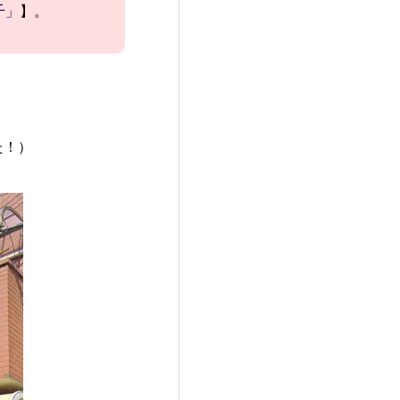
千」
】。
た！）