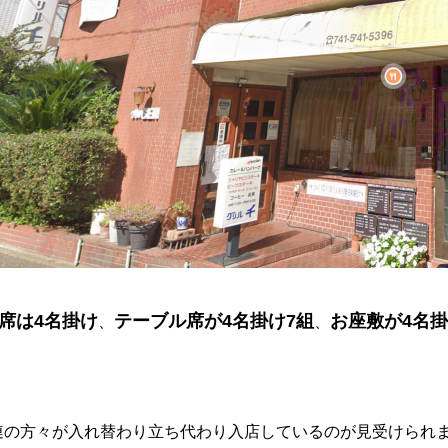
席は4名掛け
テーブル席が4名掛け7組
お座敷が4名掛
、
、
。
連の方々が入れ替わり立ち代わり入店しているのが見受けられ