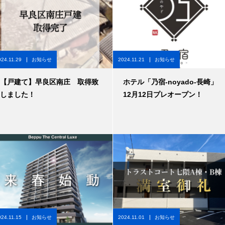
024.11.29
お知らせ
2024.11.21
お知らせ
【戸建て】早良区南庄 取得致
ホテル「乃宿-noyado-長崎」
しました！
12月12日プレオープン！
024.11.15
お知らせ
2024.11.01
お知らせ