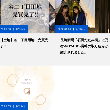
026.01.30
お知らせ
2026.01.20
お知らせ
【土地】谷二丁目用地 売買完
長崎新聞「石田だたみ欄」に乃
了！
宿-NOYADO-長崎の取り組みが
紹介されました。
026.01.05
お知らせ