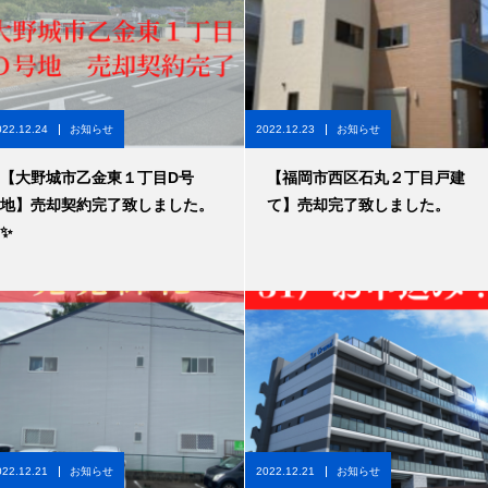
022.12.24
お知らせ
2022.12.23
お知らせ
【大野城市乙金東１丁目D号
【福岡市西区石丸２丁目戸建
地】売却契約完了致しました。
て】売却完了致しました。
✨
022.12.21
お知らせ
2022.12.21
お知らせ