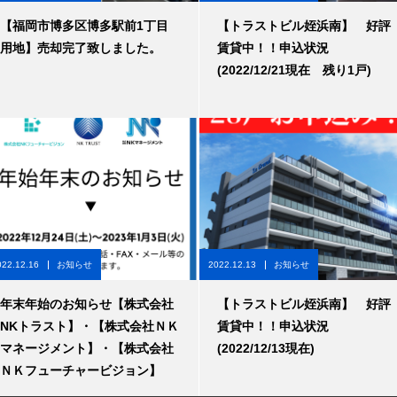
【福岡市博多区博多駅前1丁目
【トラストビル姪浜南】 好評
用地】売却完了致しました。
賃貸中！！申込状況
(2022/12/21現在 残り1戸)
022.12.16
お知らせ
2022.12.13
お知らせ
年末年始のお知らせ【株式会社
【トラストビル姪浜南】 好評
NKトラスト】・【株式会社ＮＫ
賃貸中！！申込状況
マネージメント】・【株式会社
(2022/12/13現在)
ＮＫフューチャービジョン】