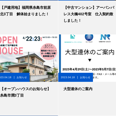
【戸建用地】福岡県糸島市前原
【中古マンション】アーバンパ
北3丁目 解体始まりました！
レス大橋402号室 仕入契約致
しました！
023.04.18
お知らせ
2023.04.18
お知らせ
【オープンハウスのお知らせ】
大型連休のご案内
糸島市潤3丁目