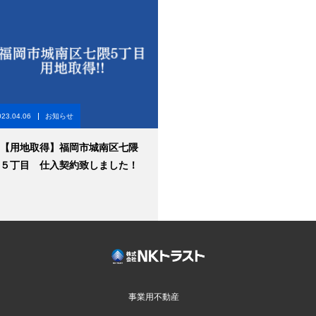
023.04.06
お知らせ
【用地取得】福岡市城南区七隈
５丁目 仕入契約致しました！
事業用不動産