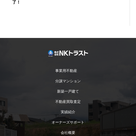
了！
事業用不動産
分譲マンション
【土地】「筑紫野市原田」事業用地 売買完了!
新築一戸建て
不動産買取査定
実績紹介
オーナーズサポート
会社概要