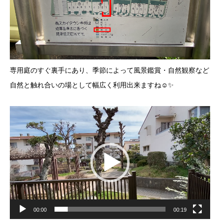
専用庭のすぐ裏手にあり、季節によって風景鑑賞・自然観察など
自然と触れ合いの場として幅広く利用出来ますね☺✨
動
画
プ
レ
ー
ヤ
ー
00:00
00:19