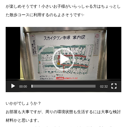
が楽しめそうです！小さいお子様がいらっしゃる方はちょっとし
た散歩コースに利用するのもよさそうです✨
動
画
プ
レ
ー
ヤ
ー
00:00
02:32
いかがでしょうか？
お部屋も大事ですが、周りの環境状態も生活するには大事な検討
材料かと思います。