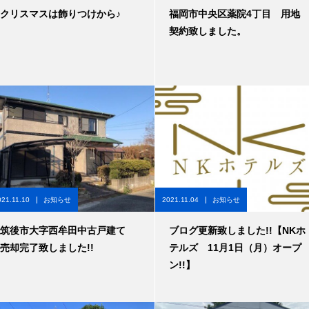
クリスマスは飾りつけから♪
福岡市中央区薬院4丁目 用地
契約致しました。
021.11.10
お知らせ
2021.11.04
お知らせ
筑後市大字西牟田中古戸建て
ブログ更新致しました!!【NKホ
売却完了致しました!!
テルズ 11月1日（月）オープ
ン!!】