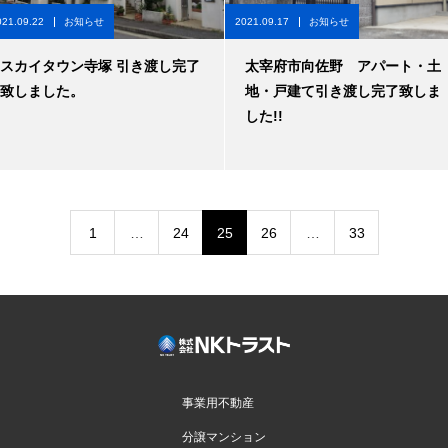
021.09.22
お知らせ
2021.09.17
お知らせ
スカイタウン寺塚 引き渡し完了
太宰府市向佐野 アパート・土
致しました。
地・戸建て引き渡し完了致しま
した!!
1
…
24
25
26
…
33
事業用不動産
分譲マンション