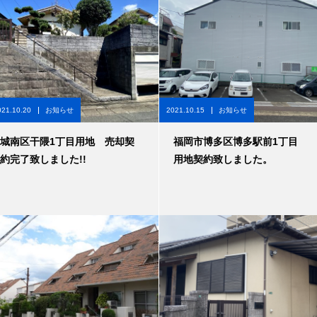
021.10.20
お知らせ
2021.10.15
お知らせ
城南区干隈1丁目用地 売却契
福岡市博多区博多駅前1丁目
約完了致しました!!
用地契約致しました。