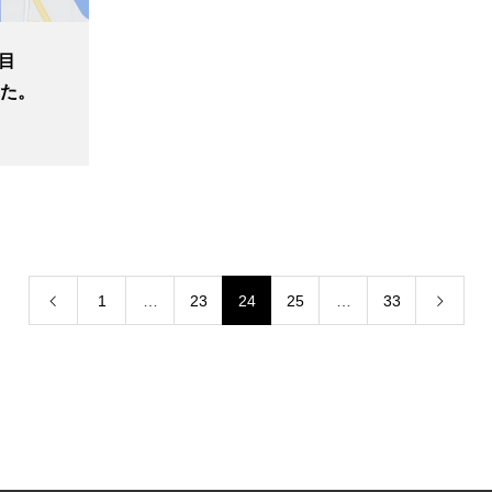
丁目
した。
1
…
23
24
25
…
33