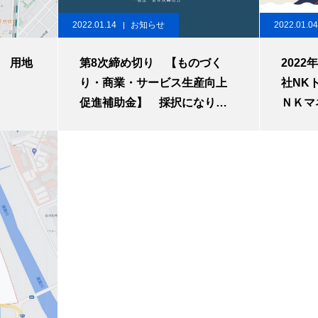
2022.01.14
お知らせ
2022.01.04
 用地
第8次締め切り 【ものづく
202
り・商業・サービス生産向上
社NK
促進補助金】 採択になりま
ＮＫマ
した✨
式会社
ョン】