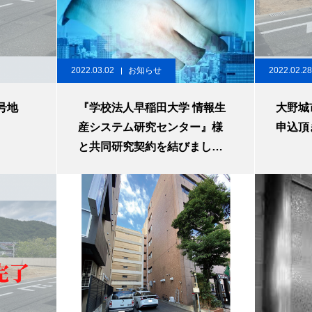
2022.03.02
お知らせ
2022.02.28
A号地
『学校法人早稲田大学 情報生
大野城
産システム研究センター』様
申込頂
と共同研究契約を結びまし
た！