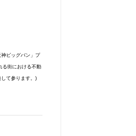
天神ビッグバン」プ
れる街における不動
して参ります。)