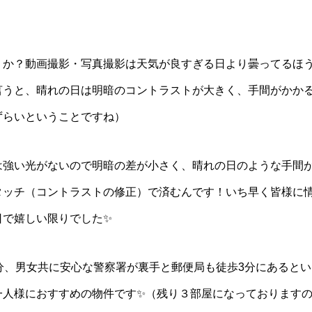
うか？動画撮影・写真撮影は天気が良すぎる日より曇ってるほ
言うと、晴れの日は明暗のコントラストが大きく、手間がかか
ずらいということですね）
は強い光がないので明暗の差が小さく、晴れの日のような手間
タッチ（コントラストの修正）で済むんです！いち早く皆様に
日で嬉しい限りでした✨
分、男女共に安心な警察署が裏手と郵便局も徒歩3分にあると
一人様におすすめの物件です✨（残り３部屋になっております