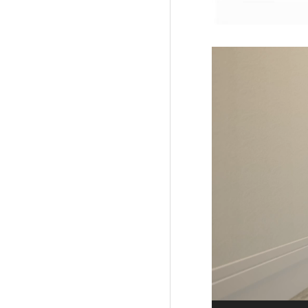
動
画
プ
レ
ー
ヤ
ー