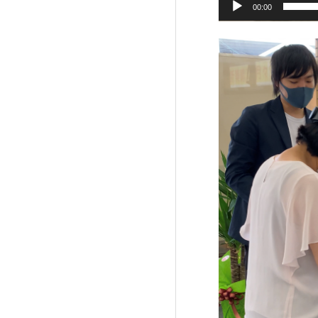
00:00