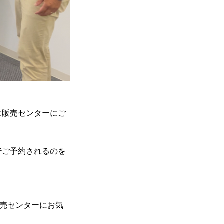
に販売センターにご
でご予約されるのを
販売センターにお気