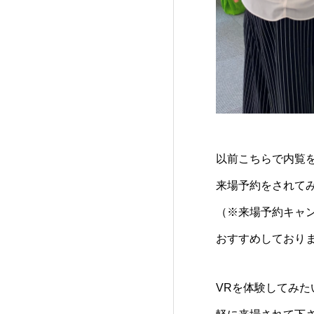
以前こちらで内覧
来場予約をされて
（※来場予約キャ
おすすめしており
VRを体験してみた