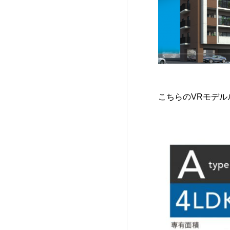
こちらのVRモデルル