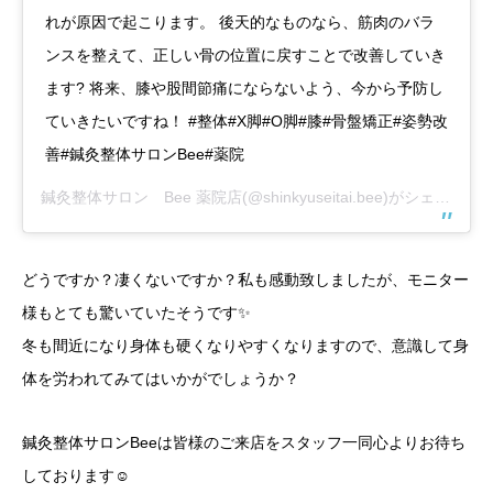
れが原因で起こります。 後天的なものなら、筋肉のバラ
ンスを整えて、正しい骨の位置に戻すことで改善していき
ます? 将来、膝や股間節痛にならないよう、今から予防し
ていきたいですね！ #整体#X脚#O脚#膝#骨盤矯正#姿勢改
善#鍼灸整体サロンBee#薬院
鍼灸整体サロン Bee 薬院店
(@shinkyuseitai.bee)がシェアした投稿 –
どうですか？凄くないですか？私も感動致しましたが、モニター
様もとても驚いていたそうです✨
冬も間近になり身体も硬くなりやすくなりますので、意識して身
体を労われてみてはいかがでしょうか？
鍼灸整体サロンBeeは皆様のご来店をスタッフ一同心よりお待ち
しております☺