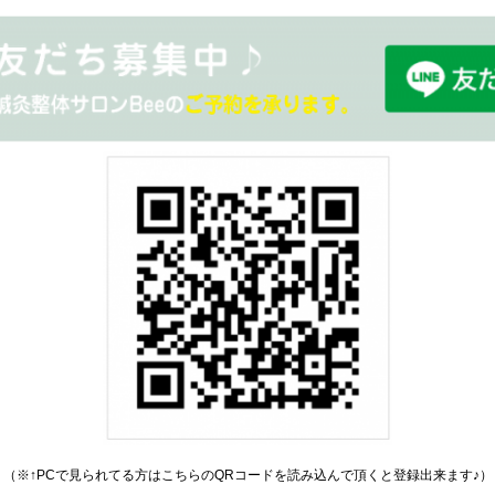
（※↑PCで見られてる方はこちらのQRコードを読み込んで頂くと登録出来ます♪）