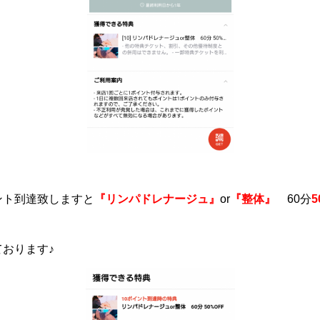
ント到達致しますと
『リンパドレナージュ』
or
『整体』
60分
5
おります♪