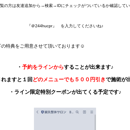
覧の方は友達追加から→検索→IDにチェックがついているか確認して
『＠244hucpr』 を入力してくださいね♪
下の特典をご用意させて頂いております☺
・
予約をラインから
することが出来ます♪
されますと１回
どのメニューでも５００円引き
で施術が
・ライン限定特別クーポンが出てくる予定です♪