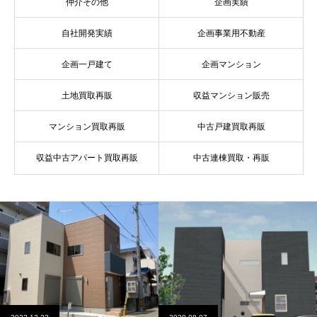
仲介その他
企画実績
自社開発実績
企画事業用不動産
企画一戸建て
企画マンション
土地買取再販
収益マンション販売
マンション買取再販
中古戸建買取再販
収益中古アパート買取再販
中古連棟買取・再販