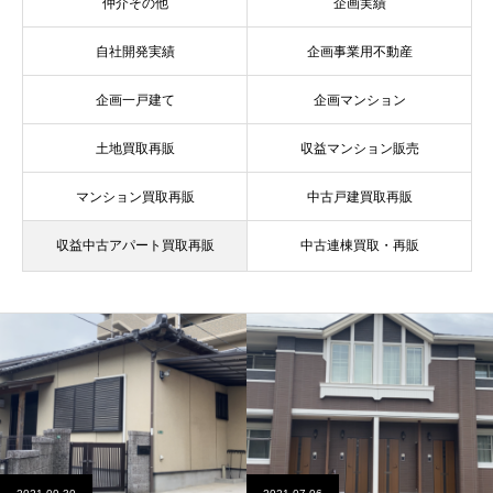
仲介その他
企画実績
自社開発実績
企画事業用不動産
企画一戸建て
企画マンション
土地買取再販
収益マンション販売
マンション買取再販
中古戸建買取再販
収益中古アパート買取再販
中古連棟買取・再販