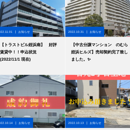
022.11.01
お知らせ
2022.10.31
お知らせ
【トラストビル姪浜南】 好評
【中古分譲マンション のむら
賃貸中！！申込状況
姪浜ヒルズ】売却契約完了致し
(2022/11/1 現在)
ました。✨
022.10.14
お知らせ
2022.10.13
お知らせ