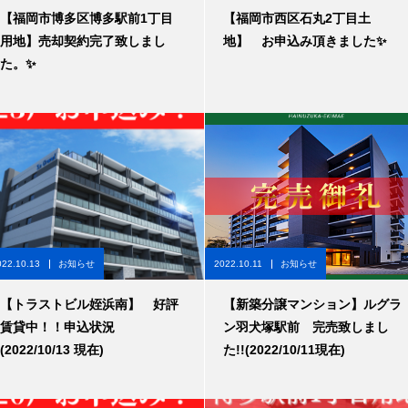
【福岡市博多区博多駅前1丁目
【福岡市西区石丸2丁目土
用地】売却契約完了致しまし
地】 お申込み頂きました✨
た。✨
022.10.13
お知らせ
2022.10.11
お知らせ
【トラストビル姪浜南】 好評
【新築分譲マンション】ルグラ
賃貸中！！申込状況
ン羽犬塚駅前 完売致しまし
(2022/10/13 現在)
た!!(2022/10/11現在)