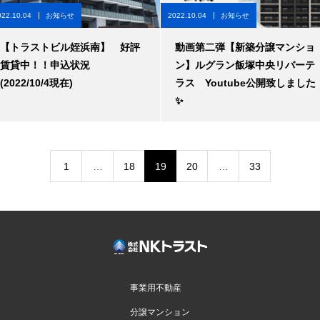
022.10.04
お知らせ
2022.10.04
お知らせ
【トラストビル姪浜南】 好評
動画第二弾【新築分譲マンショ
賃貸中！！申込状況
ン】ルグラン飯塚中央リバーテ
(2022/10/4現在)
ラス Youtube公開致しました
✨
1
…
18
19
20
…
33
事業用不動産
分譲マンション