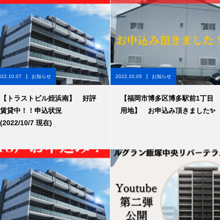
022.10.07
お知らせ
2022.10.05
お知らせ
【トラストビル姪浜南】 好評
【福岡市博多区博多駅前1丁目
賃貸中！！申込状況
用地】 お申込み頂きました✨
(2022/10/7 現在)