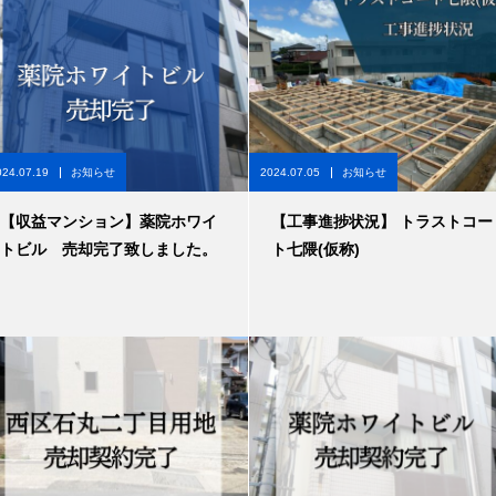
024.07.19
お知らせ
2024.07.05
お知らせ
【収益マンション】薬院ホワイ
【工事進捗状況】 トラストコー
トビル 売却完了致しました。
ト七隈(仮称)