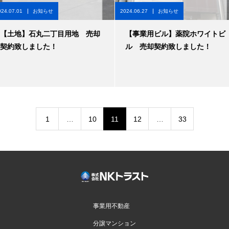
024.07.01
お知らせ
2024.06.27
お知らせ
【土地】石丸二丁目用地 売却
【事業用ビル】薬院ホワイトビ
契約致しました！
ル 売却契約致しました！
1
…
10
11
12
…
33
事業用不動産
分譲マンション