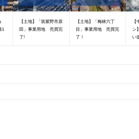
市原
【土地】「梅林六丁
【中古分譲マンショ
夏
買完
目」事業用地 売買完
ン】 アンピールやよ
（
了！
い坂 売買契約完
ネ
了！
ュ