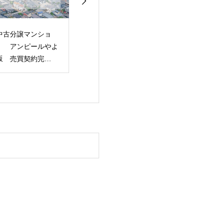
季休暇のご案内
【中古戸建】「福岡市
【土地】 「福
NKトラスト・NKマ
南区高宮4丁目」土地
区姪の浜3丁目
ージメント・NKフ
建物 売買契約完了！
用地 売買完了
ーチャービジョン）