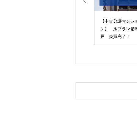
古分譲マンショ
【中古分譲マンショ
【土地】「筑紫野
 ルブラン箱崎3
ン】 ルブラン箱崎1
田」事業用地 売
売買完了！
戸 売買完了！
了!