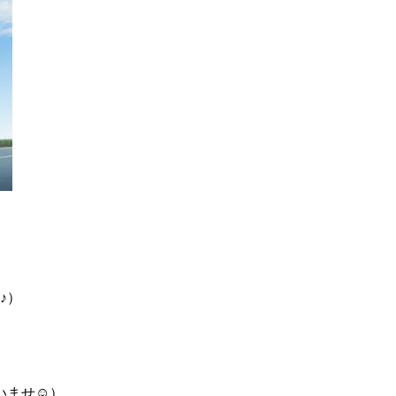
♪）
いませ☺）