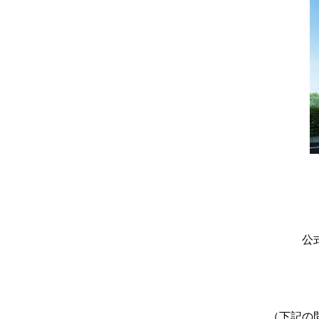
公
（下記の