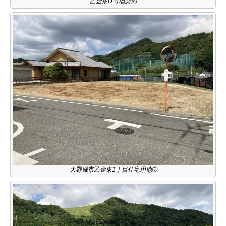
乙金東D号地契約
大野城市乙金東1丁目住宅用地➀