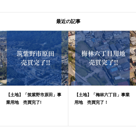
最近の記事
市原田」事
【土地】「梅林六丁目」事業
【中古分譲マンシ
!
用地 売買完了！
ンピールやよい坂
完了！