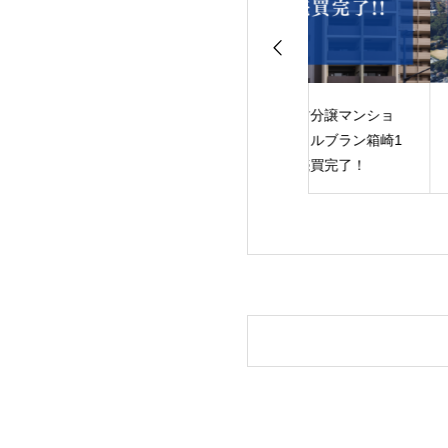
古分譲マンショ
【中古分譲マンショ
【土地】「筑紫野
 ルブラン箱崎3
ン】 ルブラン箱崎1
田」事業用地 売
売買完了！
戸 売買完了！
了!