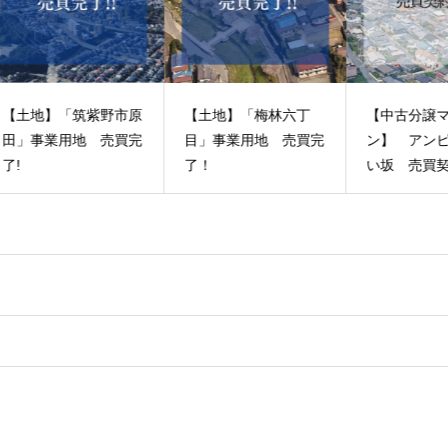
市原
【土地】「梅林六丁
【中古分譲マンショ
夏
買完
目」事業用地 売買完
ン】 アンピールやよ
（
了！
い坂 売買契約完
ネ
了！
ュ