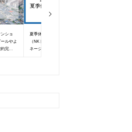
季休暇のご案内
【中古戸建】「福岡市
【土地】 「福
NKトラスト・NKマ
南区高宮4丁目」土地
区姪の浜3丁目
ージメント・NKフ
建物 売買契約完了！
用地 売買完了
ーチャービジョン）