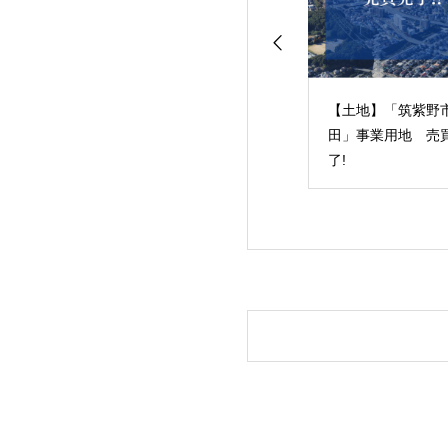
古分譲マンショ
【中古分譲マンショ
【土地】「筑紫野
 ルブラン箱崎3
ン】 ルブラン箱崎1
田」事業用地 売
売買完了！
戸 売買完了！
了!