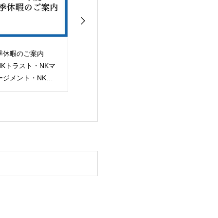
季休暇のご案内
【中古戸建】「福岡市
【土地】 「福
NKトラスト・NKマ
南区高宮4丁目」土地
区姪の浜3丁目
ージメント・NKフ
建物 売買契約完了！
用地 売買完了
ーチャービジョン）