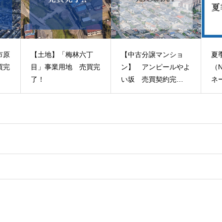
市原
【土地】「梅林六丁
【中古分譲マンショ
夏
買完
目」事業用地 売買完
ン】 アンピールやよ
（
了！
い坂 売買契約完
ネ
了！
ュ