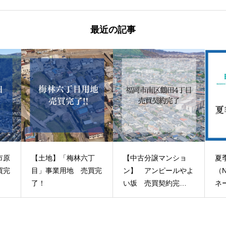
最近の記事
市原
【土地】「梅林六丁
【中古分譲マンショ
夏
買完
目」事業用地 売買完
ン】 アンピールやよ
（
了！
い坂 売買契約完
ネ
了！
ュ