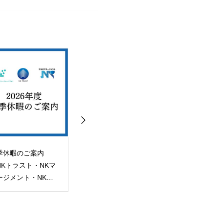
季休暇のご案内
【中古戸建】「福岡市
【土地】 「福
NKトラスト・NKマ
南区高宮4丁目」土地
区姪の浜3丁目
ージメント・NKフ
建物 売買契約完了！
用地 売買完了
ーチャービジョン）