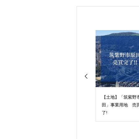
古分譲マンショ
【中古分譲マンショ
【土地】「筑紫野
 ルブラン箱崎3
ン】 ルブラン箱崎1
田」事業用地 売
売買完了！
戸 売買完了！
了!