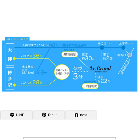
LINE
Pin it
note