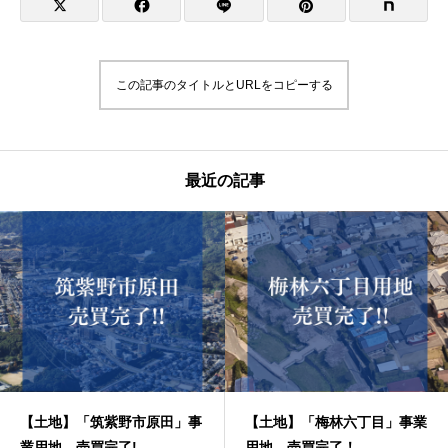
この記事のタイトルとURLをコピーする
最近の記事
【土地】「筑紫野市原田」事
【土地】「梅林六丁目」事業
業用地 売買完了!
用地 売買完了！