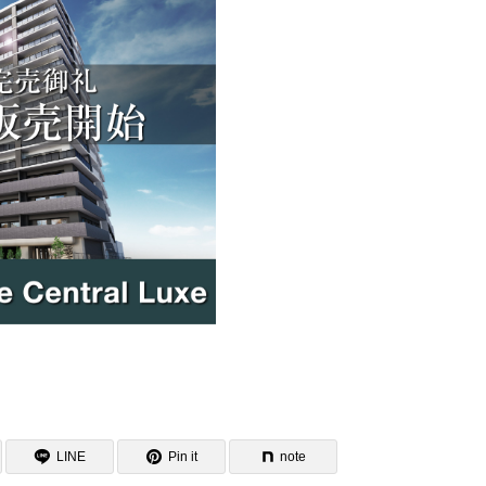
LINE
Pin it
note