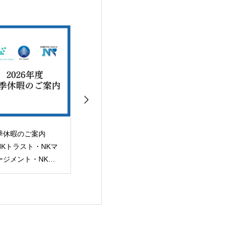
季休暇のご案内
【中古戸建】「福岡市
【土地】 「福
NKトラスト・NKマ
南区高宮4丁目」土地
区姪の浜3丁目
ージメント・NKフ
建物 売買契約完了！
用地 売買完了
ーチャービジョン）