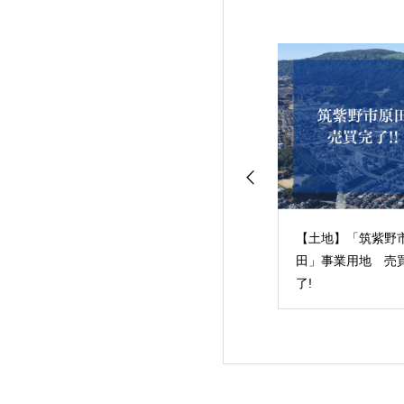
古分譲マンショ
【中古分譲マンショ
【土地】「筑紫野
 ルブラン箱崎3
ン】 ルブラン箱崎1
田」事業用地 売
売買完了！
戸 売買完了！
了!