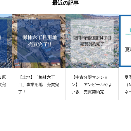
最近の記事
市原
【土地】「梅林六丁
【中古分譲マンショ
夏
買完
目」事業用地 売買完
ン】 アンピールやよ
（
了！
い坂 売買契約完
ネ
了！
ュ