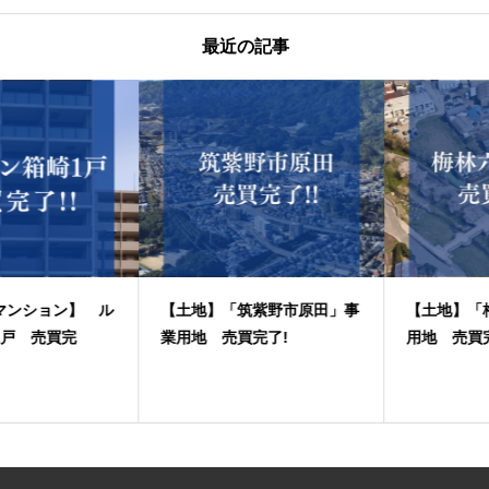
最近の記事
【土地】「筑紫野市原田」事
【土地】「梅林六丁目」事業
業用地 売買完了!
用地 売買完了！