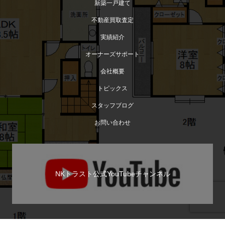
【土地】「筑紫野市原田」事業用地 売買完了!
新築一戸建て
不動産買取査定
実績紹介
オーナーズサポート
会社概要
トピックス
スタッフブログ
お問い合わせ
【土地】「梅林六丁目」事業用地 売買完了！
NKトラスト公式YouTubeチャンネル
TEL
お問い合わせ