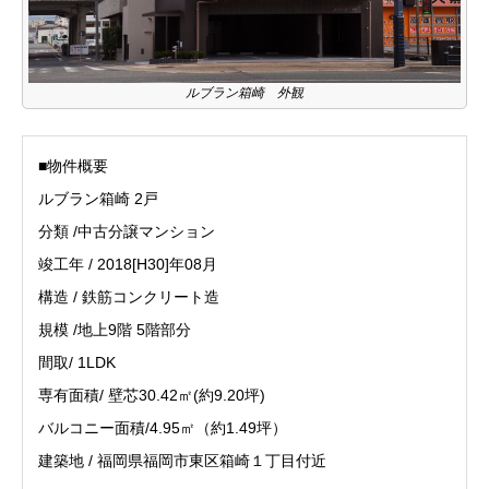
ルブラン箱崎 外観
■物件概要
ルブラン箱崎 2戸
分類 /中古分譲マンション
竣工年 / 2018[H30]年08月
構造 / 鉄筋コンクリート造
規模 /地上9階 5階部分
間取/ 1LDK
専有面積/ 壁芯30.42㎡(約9.20坪)
バルコニー面積/4.95㎡（約1.49坪）
建築地 / 福岡県福岡市東区箱崎１丁目付近