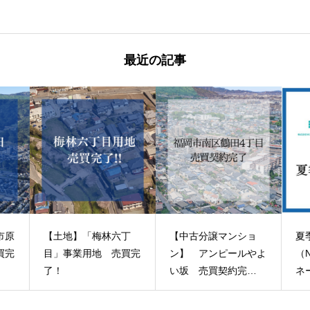
最近の記事
市原
【土地】「梅林六丁
【中古分譲マンショ
夏
買完
目」事業用地 売買完
ン】 アンピールやよ
（
了！
い坂 売買契約完
ネ
了！
ュ