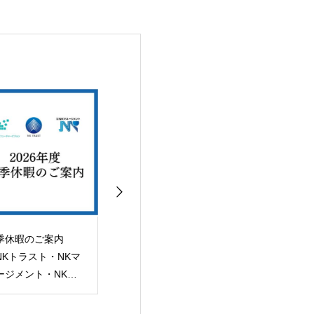
季休暇のご案内
【中古戸建】「福岡市
【土地】 「福
NKトラスト・NKマ
南区高宮4丁目」土地
区姪の浜3丁目
ージメント・NKフ
建物 売買契約完了！
用地 売買完了
ーチャービジョン）