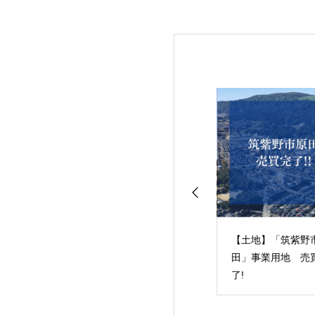
古分譲マンショ
【中古分譲マンショ
【土地】「筑紫野
 ルブラン箱崎3
ン】 ルブラン箱崎1
田」事業用地 売
売買完了！
戸 売買完了！
了!