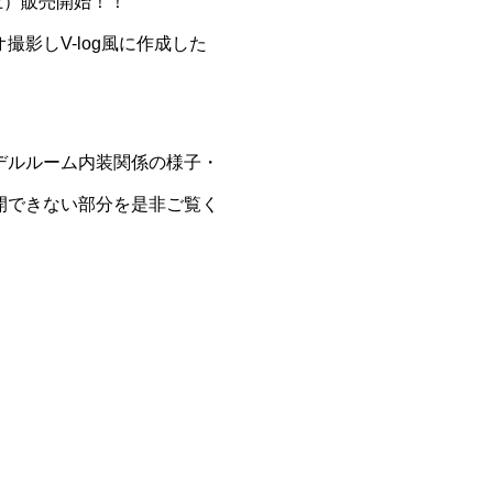
土）販売開始！！
影しV-log風に作成した
デルルーム内装関係の様子・
開できない部分を是非ご覧く