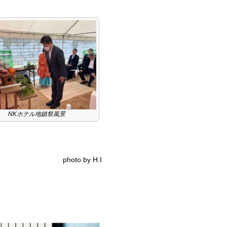
NKホテル地鎮祭風景
photo by H.I