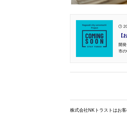
2
【
開発
市の中
株式会社NKトラストはお