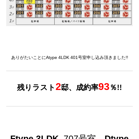
ありがたいことにAtype 4LDK 401号室申し込み頂きました!!
2
93
残りラスト
邸、成約率
％!!
Ftype 3LDK
707号室、
Dtype