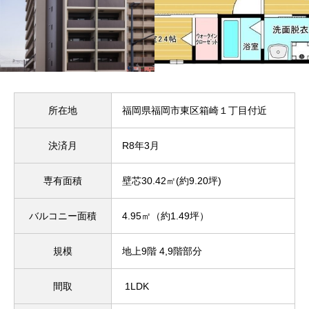
所在地
福岡県福岡市東区箱崎１丁目付近
決済月
R8年3月
専有面積
壁芯30.42㎡(約9.20坪)
バルコニー面積
4.95㎡（約1.49坪）
規模
地上9階 4,9階部分
間取
1LDK