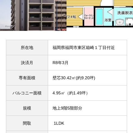
所在地
福岡県福岡市東区箱崎１丁目付近
決済月
R8年3月
専有面積
壁芯30.42㎡(約9.20坪)
バルコニー面積
4.95㎡（約1.49坪）
規模
地上9階5階部分
間取
1LDK