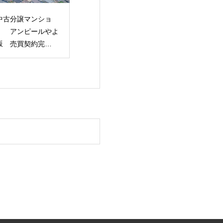
季休暇のご案内
【中古戸建】「福岡市
【土地】 「福
NKトラスト・NKマ
南区高宮4丁目」土地
区姪の浜3丁目
ージメント・NKフ
建物 売買契約完了！
用地 売買完了
ーチャービジョン）