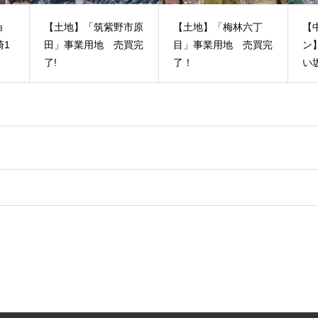
市原
【土地】「梅林六丁
【中古分譲マンショ
夏
買完
目」事業用地 売買完
ン】 アンピールやよ
（
了！
い坂 売買契約完
ネ
了！
ュ