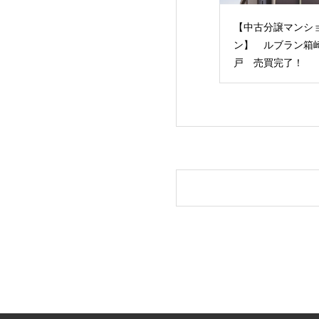
古分譲マンショ
【中古分譲マンショ
【土地】「筑紫野
 ルブラン箱崎3
ン】 ルブラン箱崎1
田」事業用地 売
売買完了！
戸 売買完了！
了!